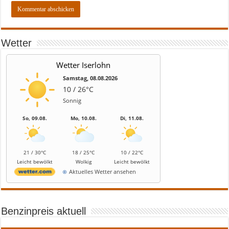
Wetter
Wetter Iserlohn
Samstag, 08.08.2026
10 / 26°C
Sonnig
So, 09.08.
Mo, 10.08.
Di, 11.08.
21 / 30°C
18 / 25°C
10 / 22°C
Leicht bewölkt
Wolkig
Leicht bewölkt
Aktuelles Wetter ansehen
Benzinpreis aktuell