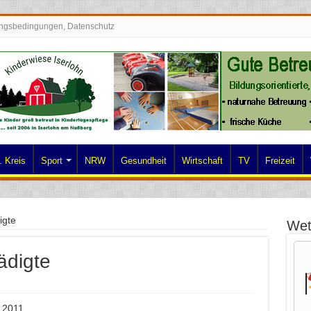
ngsbedingungen, Datenschutz
 Kreis
Sport
NRW
Gesundheit
Wirtschaft
TV
Freizeit
igte
Wet
ädigte
.2011,