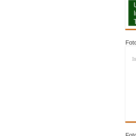
Fot
I
Fot