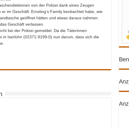
aschendiebinnen von der Polizei dank eines Zeugen
s er im Geschäft: Ernsting’s Family beobachtet habe, wie
Handtasche geöffnet hätten und etwas daraus nahmen.
 das Geschäft verlassen.
icht bei der Polizei gemeldet. Da die Täterinnen
zei in Iserlohn (02371-9199-0) nun darum, dass sich die
ge.
Benz
Anz
n
Anz