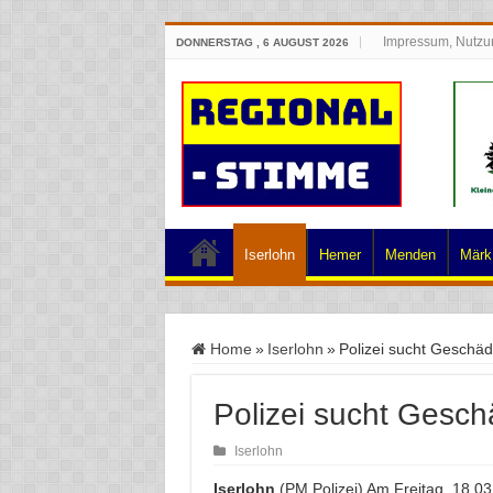
Impressum, Nutzu
DONNERSTAG , 6 AUGUST 2026
Iserlohn
Hemer
Menden
Märk.
Home
»
Iserlohn
»
Polizei sucht Geschäd
Polizei sucht Gesch
Iserlohn
Iserlohn
(PM Polizei) Am Freitag, 18.03