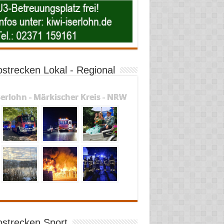
ostrecken Lokal - Regional
serlohn - Märkischer Kreis - NRW
ostrecken Sport