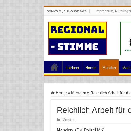
Impressum, Nutzungs
SONNTAG , 9 AUGUST 2026
Iserlohn
Hemer
Menden
Märk.
Home
»
Menden
»
Reichlich Arbeit für d
Reichlich Arbeit für
Menden
Menden.
(PM Polizei MK)