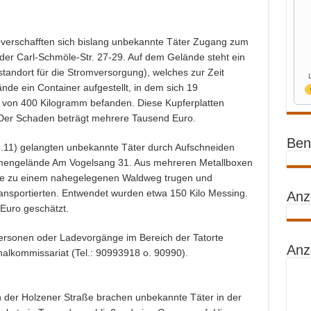
) verschafften sich bislang unbekannte Täter Zugang zum
er Carl-Schmöle-Str. 27-29. Auf dem Gelände steht ein
andort für die Stromversorgung), welches zur Zeit
nde ein Container aufgestellt, in dem sich 19
 von 400 Kilogramm befanden. Diese Kupferplatten
 Der Schaden beträgt mehrere Tausend Euro.
Benz
5.11) gelangten unbekannte Täter durch Aufschneiden
mengelände Am Vogelsang 31. Aus mehreren Metallboxen
sie zu einem nahegelegenen Waldweg trugen und
ransportierten. Entwendet wurden etwa 150 Kilo Messing.
Anz
Euro geschätzt.
ersonen oder Ladevorgänge im Bereich der Tatorte
Anz
inalkommissariat (Tel.: 90993918 o. 90990).
 der Holzener Straße brachen unbekannte Täter in der