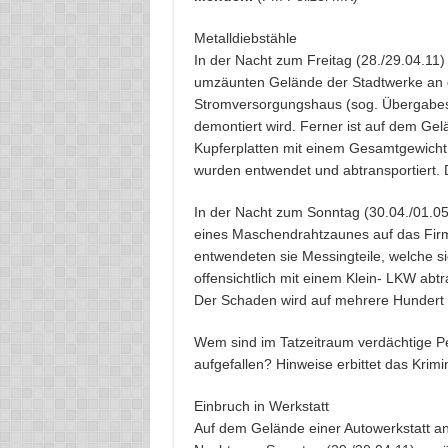
Metalldiebstähle
In der Nacht zum Freitag (28./29.04.11
umzäunten Gelände der Stadtwerke an d
Stromversorgungshaus (sog. Übergabest
demontiert wird. Ferner ist auf dem Gelä
Kupferplatten mit einem Gesamtgewicht
wurden entwendet und abtransportiert.
In der Nacht zum Sonntag (30.04./01.0
eines Maschendrahtzaunes auf das Fir
entwendeten sie Messingteile, welche 
offensichtlich mit einem Klein- LKW abt
Der Schaden wird auf mehrere Hundert 
Wem sind im Tatzeitraum verdächtige P
aufgefallen? Hinweise erbittet das Krim
Einbruch in Werkstatt
Auf dem Gelände einer Autowerkstatt an