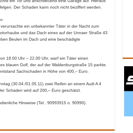
chst ein Tor und anschließend eine Garage auf. Hieraus
felgen. Der Schaden kann noch nicht beziffert werden.
en
verursachte ein unbekannter Täter in der Nacht zum
e Motorhaube und das Dach eines auf der Unnaer Straße 43
eben Beulen im Dach und eine beschädigte
on 18.00 Uhr – 22.00 Uhr, warf ein Täter einen
s blauen Golf, der auf der Waldenburgstraße 15 parkte.
s entstand Sachschaden in Höhe von 400,– Euro.
nntag (30.04./01.05.11) zwei Reifen an einem Audi A 4
er Schaden wird auf 200,– Euro geschätzt.
dienliche Hinweise (Tel.: 90993915 o. 90990).