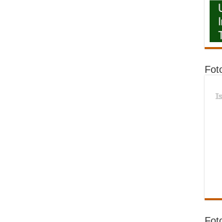
Fot
I
Fot