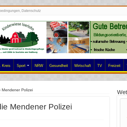
bedingungen, Datenschutz
 Kreis
Sport
NRW
Gesundheit
Wirtschaft
TV
Freizeit
ie Mendener Polizei
Wet
 die Mendener Polizei