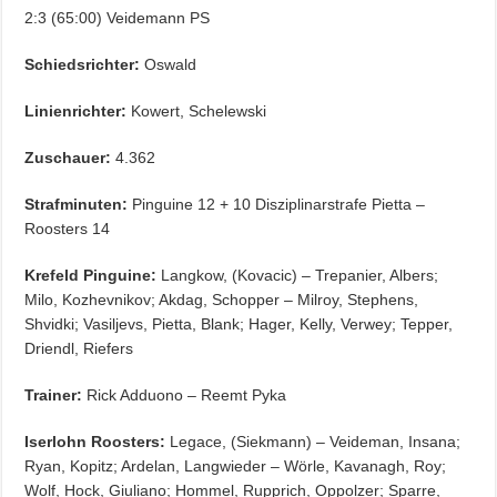
2:3 (65:00) Veidemann PS
Schiedsrichter:
Oswald
Linienrichter:
Kowert, Schelewski
Zuschauer:
4.362
Strafminuten:
Pinguine 12 + 10 Disziplinarstrafe Pietta –
Roosters 14
Krefeld Pinguine:
Langkow, (Kovacic) – Trepanier, Albers;
Milo, Kozhevnikov; Akdag, Schopper – Milroy, Stephens,
Shvidki; Vasiljevs, Pietta, Blank; Hager, Kelly, Verwey; Tepper,
Driendl, Riefers
Trainer:
Rick Adduono – Reemt Pyka
Iserlohn Roosters:
Legace, (Siekmann) – Veideman, Insana;
Ryan, Kopitz; Ardelan, Langwieder – Wörle, Kavanagh, Roy;
Wolf, Hock, Giuliano; Hommel, Rupprich, Oppolzer; Sparre,