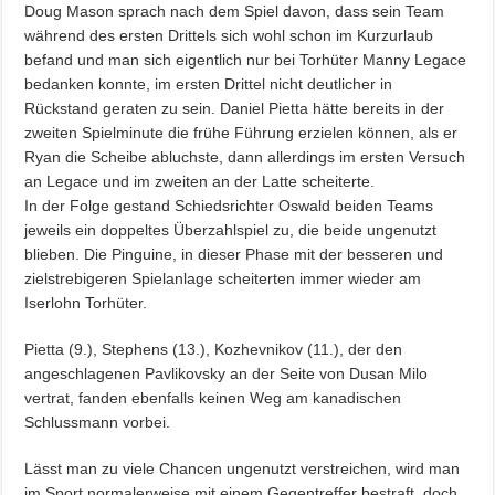
Doug Mason sprach nach dem Spiel davon, dass sein Team
während des ersten Drittels sich wohl schon im Kurzurlaub
befand und man sich eigentlich nur bei Torhüter Manny Legace
bedanken konnte, im ersten Drittel nicht deutlicher in
Rückstand geraten zu sein. Daniel Pietta hätte bereits in der
zweiten Spielminute die frühe Führung erzielen können, als er
Ryan die Scheibe abluchste, dann allerdings im ersten Versuch
an Legace und im zweiten an der Latte scheiterte.
In der Folge gestand Schiedsrichter Oswald beiden Teams
jeweils ein doppeltes Überzahlspiel zu, die beide ungenutzt
blieben. Die Pinguine, in dieser Phase mit der besseren und
zielstrebigeren Spielanlage scheiterten immer wieder am
Iserlohn Torhüter.
Pietta (9.), Stephens (13.), Kozhevnikov (11.), der den
angeschlagenen Pavlikovsky an der Seite von Dusan Milo
vertrat, fanden ebenfalls keinen Weg am kanadischen
Schlussmann vorbei.
Lässt man zu viele Chancen ungenutzt verstreichen, wird man
im Sport normalerweise mit einem Gegentreffer bestraft, doch