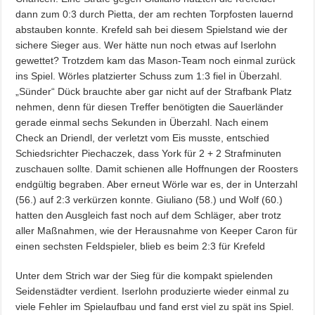
dann zum 0:3 durch Pietta, der am rechten Torpfosten lauernd
abstauben konnte. Krefeld sah bei diesem Spielstand wie der
sichere Sieger aus. Wer hätte nun noch etwas auf Iserlohn
gewettet? Trotzdem kam das Mason-Team noch einmal zurück
ins Spiel. Wörles platzierter Schuss zum 1:3 fiel in Überzahl.
„Sünder“ Dück brauchte aber gar nicht auf der Strafbank Platz
nehmen, denn für diesen Treffer benötigten die Sauerländer
gerade einmal sechs Sekunden in Überzahl. Nach einem
Check an Driendl, der verletzt vom Eis musste, entschied
Schiedsrichter Piechaczek, dass York für 2 + 2 Strafminuten
zuschauen sollte. Damit schienen alle Hoffnungen der Roosters
endgültig begraben. Aber erneut Wörle war es, der in Unterzahl
(56.) auf 2:3 verkürzen konnte. Giuliano (58.) und Wolf (60.)
hatten den Ausgleich fast noch auf dem Schläger, aber trotz
aller Maßnahmen, wie der Herausnahme von Keeper Caron für
einen sechsten Feldspieler, blieb es beim 2:3 für Krefeld
Unter dem Strich war der Sieg für die kompakt spielenden
Seidenstädter verdient. Iserlohn produzierte wieder einmal zu
viele Fehler im Spielaufbau und fand erst viel zu spät ins Spiel.