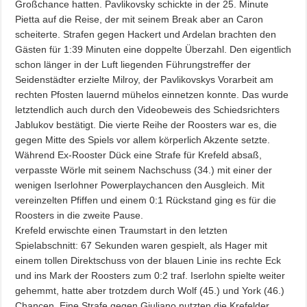
Großchance hatten. Pavlikovsky schickte in der 25. Minute
Pietta auf die Reise, der mit seinem Break aber an Caron
scheiterte. Strafen gegen Hackert und Ardelan brachten den
Gästen für 1:39 Minuten eine doppelte Überzahl. Den eigentlich
schon länger in der Luft liegenden Führungstreffer der
Seidenstädter erzielte Milroy, der Pavlikovskys Vorarbeit am
rechten Pfosten lauernd mühelos einnetzen konnte. Das wurde
letztendlich auch durch den Videobeweis des Schiedsrichters
Jablukov bestätigt. Die vierte Reihe der Roosters war es, die
gegen Mitte des Spiels vor allem körperlich Akzente setzte.
Während Ex-Rooster Dück eine Strafe für Krefeld absaß,
verpasste Wörle mit seinem Nachschuss (34.) mit einer der
wenigen Iserlohner Powerplaychancen den Ausgleich. Mit
vereinzelten Pfiffen und einem 0:1 Rückstand ging es für die
Roosters in die zweite Pause.
Krefeld erwischte einen Traumstart in den letzten
Spielabschnitt: 67 Sekunden waren gespielt, als Hager mit
einem tollen Direktschuss von der blauen Linie ins rechte Eck
und ins Mark der Roosters zum 0:2 traf. Iserlohn spielte weiter
gehemmt, hatte aber trotzdem durch Wolf (45.) und York (46.)
Chancen. Eine Strafe gegen Giuliano nutzten die Krefelder