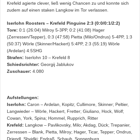
Krefeld agierte clever, ließ wenig Chancen zu und konnte sich
zudem auf einen staken Langkow im Tor verlassen.
Iserlohn Roosters – Krefeld Pinguine 2:3 (0:0/0:1/2:2)
Tore:
0:1 (26:04) Milroy 5-3PP, 0:2 (41:08) Hager
(Zerressen/Tepper), 0:3 (47:58) Pietta (Milo/Ondrus) 5-4PP, 1:3
(50:37) Wörle (Skinner/Hackert) 5:4PP, 2:3 (55:19) Wörle
(Ardelan) 4:5SHG
Strafen:
Iserlohn 10 – Krefeld 8
Schiedsrichter:
Georgij Jablukov
Zuschauer:
4.080
Aufstellungen:
Iserlohn:
Caron – Ardelan, Kopitz; Cullimore, Skinner; Peltier,
Langwieder – Wörle, Hackert, Fretter; Giuliano, Hock, Wolf;
Cowan, York, Spina; Hommel, Rupprich, Ritter
Krefeld:
Langkow – Pavlikovsky, Milo; Akdag, Dück; Trepanier,
Zerressen – Blank, Pietta, Milroy; Hager, Ticar, Tepper; Ondrus,
Driendl, Shvidki; Endraß, Schaub, Sonnenburg