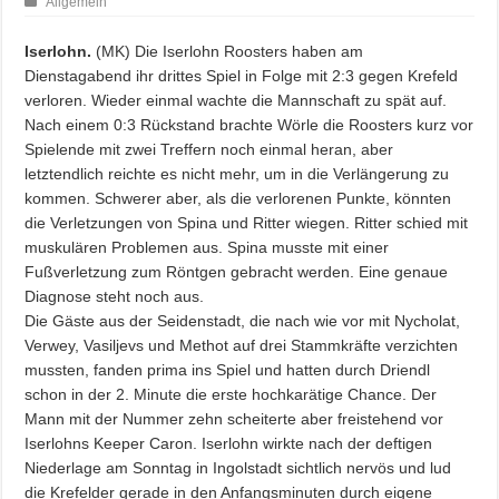
Allgemein
Iserlohn.
(MK) Die Iserlohn Roosters haben am
Dienstagabend ihr drittes Spiel in Folge mit 2:3 gegen Krefeld
verloren. Wieder einmal wachte die Mannschaft zu spät auf.
Nach einem 0:3 Rückstand brachte Wörle die Roosters kurz vor
Spielende mit zwei Treffern noch einmal heran, aber
letztendlich reichte es nicht mehr, um in die Verlängerung zu
kommen. Schwerer aber, als die verlorenen Punkte, könnten
die Verletzungen von Spina und Ritter wiegen. Ritter schied mit
muskulären Problemen aus. Spina musste mit einer
Fußverletzung zum Röntgen gebracht werden. Eine genaue
Diagnose steht noch aus.
Die Gäste aus der Seidenstadt, die nach wie vor mit Nycholat,
Verwey, Vasiljevs und Methot auf drei Stammkräfte verzichten
mussten, fanden prima ins Spiel und hatten durch Driendl
schon in der 2. Minute die erste hochkarätige Chance. Der
Mann mit der Nummer zehn scheiterte aber freistehend vor
Iserlohns Keeper Caron. Iserlohn wirkte nach der deftigen
Niederlage am Sonntag in Ingolstadt sichtlich nervös und lud
die Krefelder gerade in den Anfangsminuten durch eigene