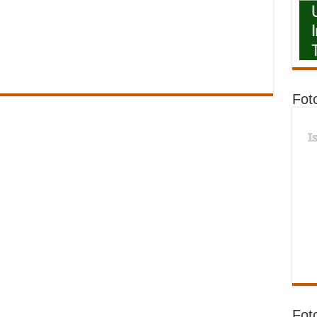
Fot
I
Fot