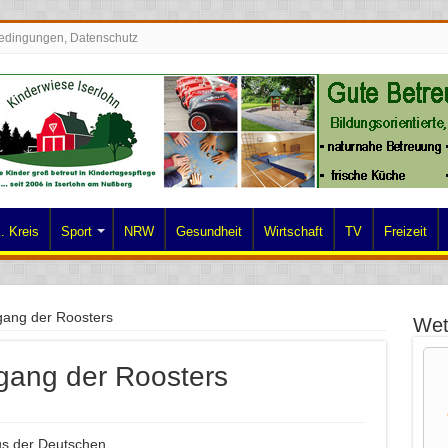
edingungen, Datenschutz
. Kreis
Sport
NRW
Gesundheit
Wirtschaft
TV
Freizeit
gang der Roosters
Wet
gang der Roosters
us der Deutschen