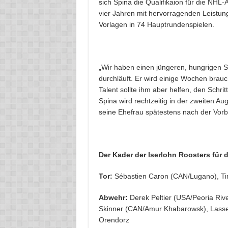
sich Spina die Qualifikaion für die NHL-
vier Jahren mit hervorragenden Leistung
Vorlagen in 74 Hauptrundenspielen.
„Wir haben einen jüngeren, hungrigen S
durchläuft. Er wird einige Wochen brauc
Talent sollte ihm aber helfen, den Schr
Spina wird rechtzeitig in der zweiten A
seine Ehefrau spätestens nach der Vorb
Der Kader der Iserlohn Roosters für 
Tor:
Sébastien Caron (CAN/Lugano), T
Abwehr:
Derek Peltier (USA/Peoria Riv
Skinner (CAN/Amur Khabarowsk), Lasse 
Orendorz