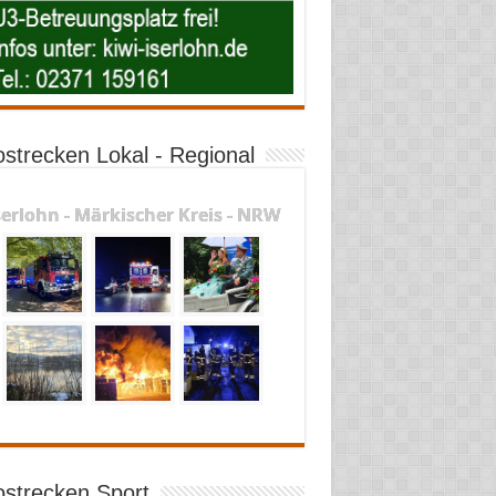
ostrecken Lokal - Regional
serlohn - Märkischer Kreis - NRW
ostrecken Sport