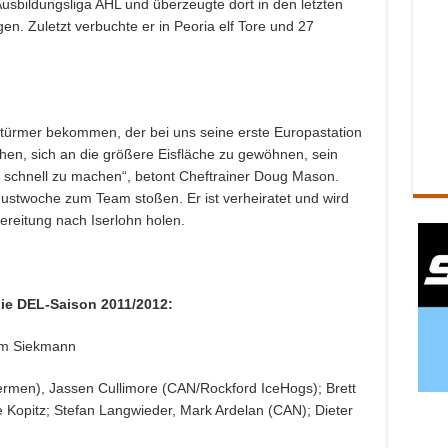
Ausbildungsliga AHL und überzeugte dort in den letzten
en. Zuletzt verbuchte er in Peoria elf Tore und 27
türmer bekommen, der bei uns seine erste Europastation
hen, sich an die größere Eisfläche zu gewöhnen, sein
itt schnell zu machen“, betont Cheftrainer Doug Mason.
ugustwoche zum Team stoßen. Er ist verheiratet und wird
ereitung nach Iserlohn holen.
die DEL-Saison 2011/2012:
im Siekmann
ermen), Jassen Cullimore (CAN/Rockford IceHogs); Brett
Kopitz; Stefan Langwieder, Mark Ardelan (CAN); Dieter