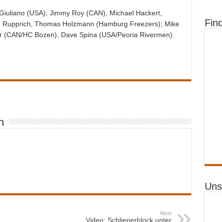
 Giuliano (USA); Jimmy Roy (CAN), Michael Hackert,
Fin
en Rupprich, Thomas Holzmann (Hamburg Freezers); Mike
ter (CAN/HC Bozen), Dave Spina (USA/Peoria Rivermen).
n
Uns
Next
Video: Schlieperblock unter