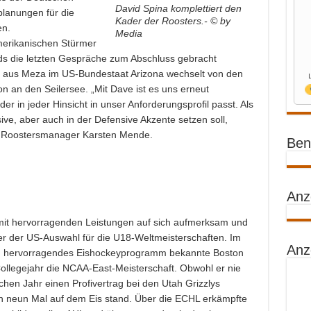
David Spina komplettiert den
lanungen für die
Kader der Roosters.- © by
en.
Media
erikanischen Stürmer
s die letzten Gespräche zum Abschluss gebracht
 aus Meza im US-Bundestaat Arizona wechselt von den
n an den Seilersee. „Mit Dave ist es uns erneut
der in jeder Hinsicht in unser Anforderungsprofil passt. Als
ive, aber auch in der Defensive Akzente setzen soll,
t Roostersmanager Karsten Mende.
Benz
Anz
 mit hervorragenden Leistungen auf sich aufmerksam und
r der US-Auswahl für die U18-Weltmeisterschaften. Im
Anz
ein hervorragendes Eishockeyprogramm bekannte Boston
ollegejahr die NCAA-East-Meisterschaft. Obwohl er nie
chen Jahr einen Profivertrag bei den Utah Grizzlys
ch neun Mal auf dem Eis stand. Über die ECHL erkämpfte