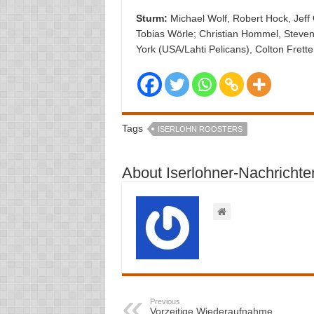
Sturm:
Michael Wolf, Robert Hock, Jeff
Tobias Wörle; Christian Hommel, Stev
York (USA/Lahti Pelicans), Colton Fret
Tags
ISERLOHN ROOSTERS
About Iserlohner-Nachrichte
Previous
Vorzeitige Wiederaufnahme