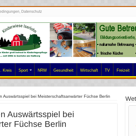
edingungen, Datenschutz
. Kreis
Sport
NRW
Gesundheit
Wirtschaft
TV
Freizeit
ten Auswärtsspiel bei Meisterschaftsanwärter Füchse Berlin
Wet
ten Auswärtsspiel bei
ter Füchse Berlin