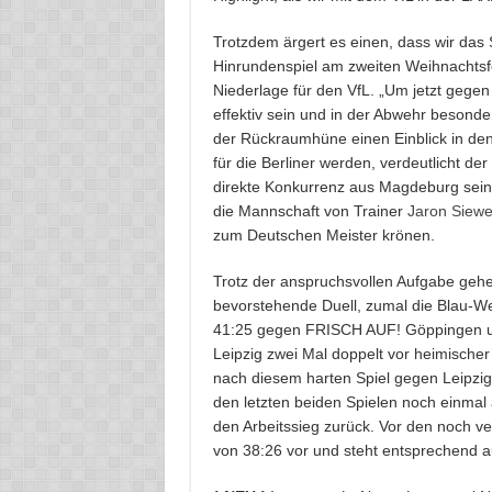
Trotzdem ärgert es einen, dass wir das S
Hinrundenspiel am zweiten Weihnachtsfe
Niederlage für den VfL. „Um jetzt gegen
effektiv sein und in der Abwehr besonde
der Rückraumhüne einen Einblick in de
für die Berliner werden, verdeutlicht de
direkte Konkurrenz aus Magdeburg sein 
die Mannschaft von Trainer
Jaron Siewe
zum Deutschen Meister krönen.
Trotz der anspruchsvollen Aufgabe gehen
bevorstehende Duell, zumal die Blau-W
41:25 gegen FRISCH AUF! Göppingen u
Leipzig zwei Mal doppelt vor heimischer 
nach diesem harten Spiel gegen Leipzig 
den letzten beiden Spielen noch einmal a
den Arbeitssieg zurück. Vor den noch ve
von 38:26 vor und steht entsprechend au