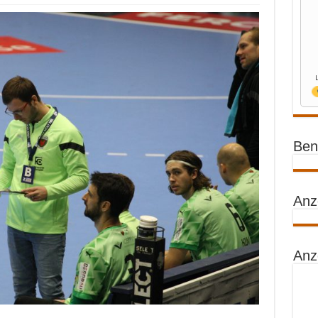
Benz
Anz
Anz