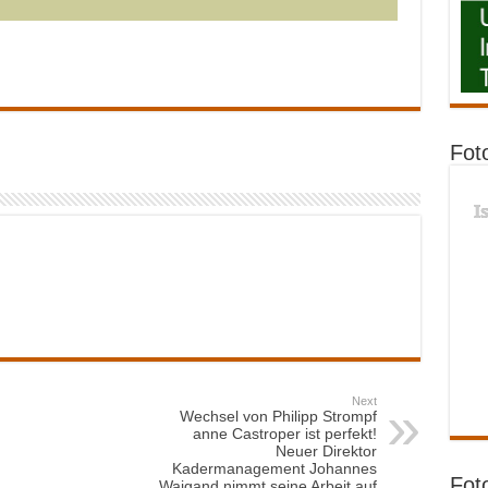
Fot
I
Next
Wechsel von Philipp Strompf
anne Castroper ist perfekt!
Neuer Direktor
Kadermanagement Johannes
Fot
Waigand nimmt seine Arbeit auf