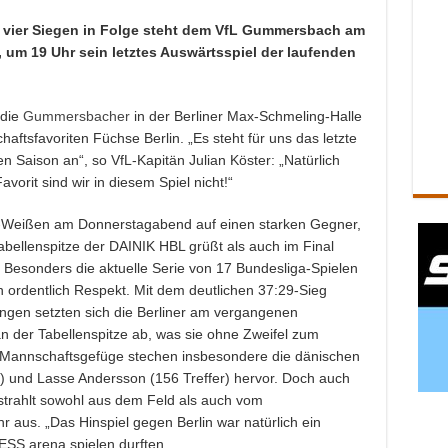
 vier Siegen in Folge steht dem VfL Gummersbach am
um 19 Uhr sein letztes Auswärtsspiel der laufenden
 die
Gummersbacher
in der Berliner Max-Schmeling-Halle
aftsfavoriten Füchse Berlin. „Es steht für uns das letzte
n Saison an“, so VfL-Kapitän Julian Köster: „Natürlich
avorit sind wir in diesem Spiel nicht!“
au-Weißen am Donnerstagabend auf einen starken Gegner,
abellenspitze der DAINIK HBL grüßt als auch im Final
Besonders die aktuelle Serie von 17 Bundesliga-Spielen
 ordentlich Respekt. Mit dem deutlichen 37:29-Sieg
ngen setzten sich die Berliner am vergangenen
n der Tabellenspitze ab, was sie ohne Zweifel zum
 Mannschaftsgefüge stechen insbesondere die dänischen
r) und Lasse Andersson (156 Treffer) hervor. Doch auch
 strahlt sowohl aus dem Feld als auch vom
 aus. „Das Hinspiel gegen Berlin war natürlich ein
XESS arena spielen durften.