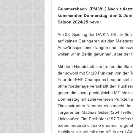
Gummersbach. (PM VfL) Nach zuletzt
kommenden Donnerstag, den 5. Juni, 
Saison 2024/25 bevor.
Am 33. Spieltag der DAIKIN HBL treffen
auf keinen Geringeren als den Meistersch
Auswärtsspiel einer langen und intensive
wollen wir in Berlin gewinnen, aber der F
Mit dem Hauptstadtclub treffen die Bl
der sowohl mit 54:10 Punkten von der T
Four der EHF Champions League steht. 
ohne Niederlage verschafft den Füchsen
gegen die zuvor punktgleiche MT Melsu
Donnerstag mit zwei weiteren Punkten a
Titelaspiranten Nummer eins macht. Im
Torgaranten Mathias Gidsel (254 Treffe
Linksaußen Tim Freihöfer (197 Treffer)
Siebenmeterstrich eine enorme Torgefahr
Highlight, als wir mit dem VfL in der LA