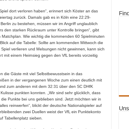
piel dort verloren haben“, erinnert sich Köster an das
Fin
iertag zurück. Damals gab es in Köln eine 22:29-
 Berlin zu bestehen, müssen wir im Angriff unglaublich
rs den starken Rückraum unter Kontrolle bringen“, gibt
n Matchplan. Wie wichtig die kommenden 60 Spielminuten
r Blick auf die Tabelle: Sollte am kommenden Mittwoch die
Spiel verlieren und Melsungen nicht gewinnen, kann sich
rt
mit einem Heimsieg gegen den VfL bereits vorzeitig
 die Gäste mit viel Selbstbewusstsein in das
eißen in der vergangenen Woche zum einen deutlich mit
nd zum anderen mit dem 32:31 über den SC DHfK
Kulisse punkten konnten. „Wir sind sehr glücklich, dass
die Punkte bei uns geblieben sind. Jetzt möchten wir in
lles reinwerfen“, blickt der deutsche Nationalspieler auf
Uns
rbleibenden zwei Duellen weist der VfL ein Punktekonto
f Tabellenplatz sieben.