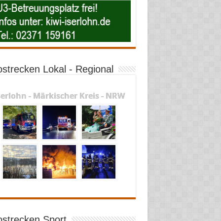
ostrecken Lokal - Regional
serlohn - Märkischer Kreis - NRW
ostrecken Sport