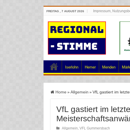
Impressum, Nutzungsb
FREITAG , 7 AUGUST 2026
Iserlohn
Hemer
Menden
Märk
Home
»
Allgemein
»
VfL gastiert im letz
VfL gastiert im letz
Meisterschaftsanwär
Allgemein
,
VFL Gummersbach