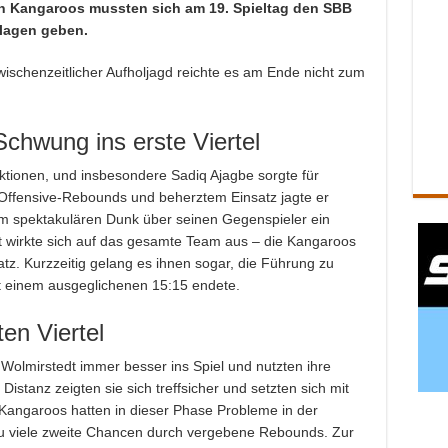
hn Kangaroos mussten sich am 19. Spieltag den SBB
hlagen geben.
ischenzeitlicher Aufholjagd reichte es am Ende nicht zum
Schwung ins erste Viertel
tionen, und insbesondere Sadiq Ajagbe sorgte für
 Offensive-Rebounds und beherztem Einsatz jagte er
nem spektakulären Dunk über seinen Gegenspieler ein
it wirkte sich auf das gesamte Team aus – die Kangaroos
tz. Kurzzeitig gelang es ihnen sogar, die Führung zu
t einem ausgeglichenen 15:15 endete.
en Viertel
Wolmirstedt immer besser ins Spiel und nutzten ihre
stanz zeigten sie sich treffsicher und setzten sich mit
 Kangaroos hatten in dieser Phase Probleme in der
u viele zweite Chancen durch vergebene Rebounds. Zur