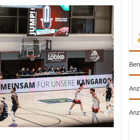
Benz
Anz
Anz