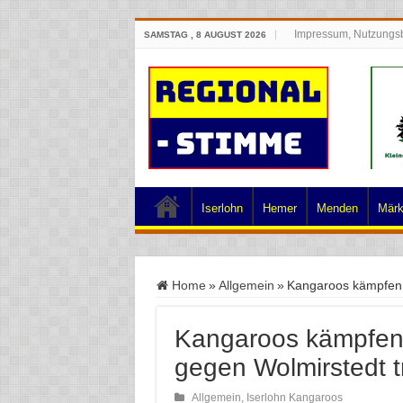
Impressum, Nutzungs
SAMSTAG , 8 AUGUST 2026
Iserlohn
Hemer
Menden
Märk
Home
»
Allgemein
»
Kangaroos kämpfen v
Kangaroos kämpfen 
gegen Wolmirstedt t
Allgemein
,
Iserlohn Kangaroos