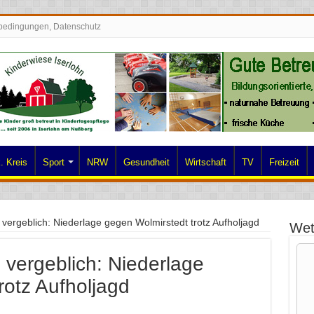
bedingungen, Datenschutz
. Kreis
Sport
NRW
Gesundheit
Wirtschaft
TV
Freizeit
ergeblich: Niederlage gegen Wolmirstedt trotz Aufholjagd
Wet
vergeblich: Niederlage
rotz Aufholjagd