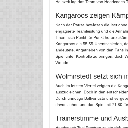
Halbzeit lag das Team von Headcoach To
Kangaroos zeigen Kämpfe
Nach der Pause bewiesen die Iserlohner
engagierte Teamleistung und die Annahm
ihnen, sich Punkt für Punkt heranzukämpf
Kangaroos ein 55:55-Unentschieden, da
andeutete. Angetrieben von den Fans in
Spiel unter Kontrolle zu bringen, doch 
Wende.
Wolmirstedt setzt sich i
Auch im letzten Viertel zeigten die Kan
auszugleichen. Doch in den entscheiden
Durch unnötige Ballverluste und vergeb
davonziehen und das Spiel mit 71:80 für
Trainerstimme und Ausb
Headcoach
Toni Prostran
zeigte sich na