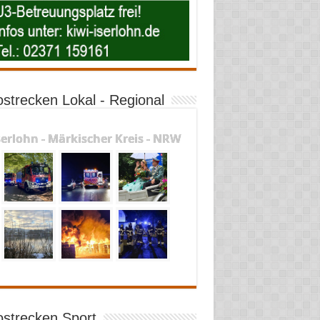
ostrecken Lokal - Regional
serlohn - Märkischer Kreis - NRW
ostrecken Sport