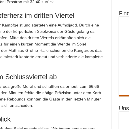
ni Prostran mit 32:40 zurück.
Fin
rherz im dritten Viertel
 Kampfgeist und starteten eine Aufholjagd. Durch eine
e der körperlichen Spielweise der Gäste gelang es
en. Mitte des dritten Viertels erkämpften sich die
s für einen kurzen Moment die Wende im Spiel
 der Matthias-Grothe-Halle schienen die Kangaroos das
Wolmirstedt konterte erneut und verhinderte die komplette
m Schlussviertel ab
garoos große Moral und schafften es erneut, zum 66:66
den Minuten fehlte die nötige Präzision unter dem Korb.
ene Rebounds konnten die Gäste in den letzten Minuten
 sich entscheiden.
Uns
lick
ch dem Spiel nachdenklich: „Wir hatten heute unsere