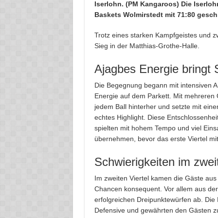
Iserlohn. (PM Kangaroos) Die Iserlo
Baskets Wolmirstedt mit 71:80 gesc
Trotz eines starken Kampfgeistes und zw
Sieg in der Matthias-Grothe-Halle.
Ajagbes Energie bringt 
Die Begegnung begann mit intensiven Ak
Energie auf dem Parkett. Mit mehreren
jedem Ball hinterher und setzte mit ei
echtes Highlight. Diese Entschlossenhe
spielten mit hohem Tempo und viel Einsa
übernehmen, bevor das erste Viertel mi
Schwierigkeiten im zweit
Im zweiten Viertel kamen die Gäste aus 
Chancen konsequent. Vor allem aus der Di
erfolgreichen Dreipunktewürfen ab. Die
Defensive und gewährten den Gästen z